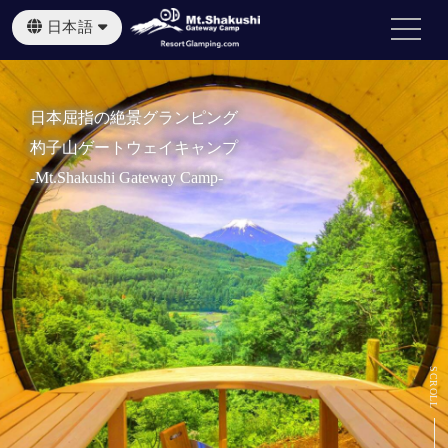
日本語
English
繁體中文
日本屈指の絶景グランピング
杓子山ゲートウェイキャンプ
-Mt.Shakushi Gateway Camp-
SCROLL