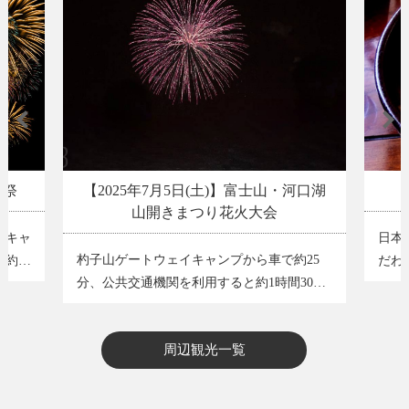
河口湖
吉田のうどん
日本一硬い麺に、醤油・味噌の出汁が絡むこ
気象
25
だわりの郷土料理 …
さ体
30…
周辺観光一覧