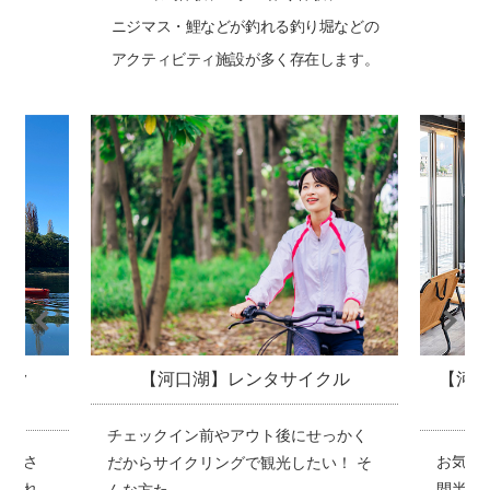
ニジマス・鯉などが釣れる釣り堀などの
アクティビティ施設が多く存在します。
クル
【河口湖】ワカサギ釣り3時間プラ
【河口
ン
っかく
お気軽
お気軽ワカサギ釣り3時間プラン！ 1時
！ そ
ギ釣り
間半のプランでは物足りないという方