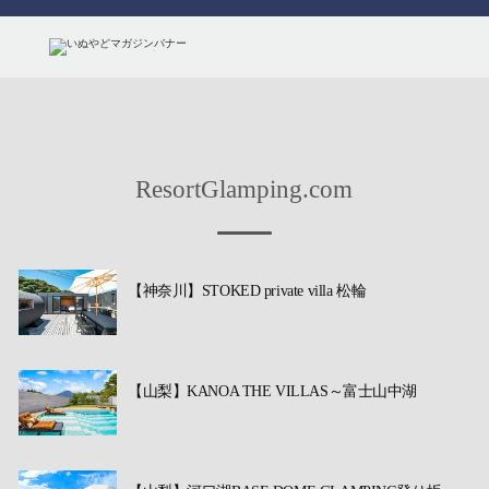
ResortGlamping.com
【神奈川】STOKED private villa 松輪
【山梨】KANOA THE VILLAS～富士山中湖