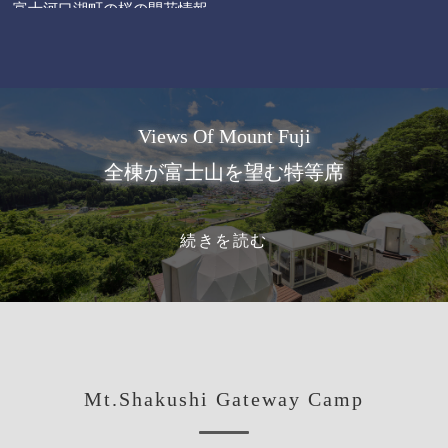
富士河口湖町の桜の開花情報
2025.07.29
NEWS
富士河口湖町の紅葉情報
2024.12.13
NEWS
Views Of Mount Fuji
【学生旅行・グループ旅行応援】3名以上de”1名無料”の学割プ
全棟が富士山を望む特等席
ラン
続きを読む
Mt.Shakushi Gateway Camp