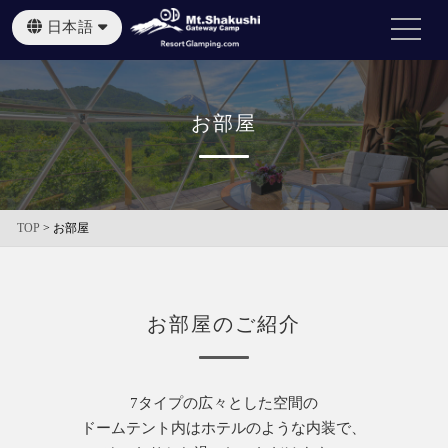
日本語
English
繁體中文
お部屋
TOP
>
お部屋
お部屋のご紹介
7タイプの広々とした空間の
ドームテント内はホテルのような内装で、