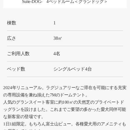
Suite-DOG- 4ベッドルーム＜グランドッグ＞
棟数
1
広さ
38㎡
ご利用人数
4名
ベッド数
シングルベッド4台
2024年リニューアル。ラグジュアリーなご滞在を可能にする充実
の専用設備を兼ね揃えた7Mのドームテント。
人気のグランスイート客室に約100㎡の天然芝のプライベートド
ッグランを設けました。これまでご要望の多かった愛犬同伴可能
な新客室の登場です。
1日1組限定。もちろん富士山ビュー。各種愛犬用のアメニティも