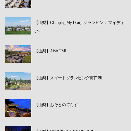
【山梨】Glamping My Dear, -グランピング マイディ
ア-
【山梨】AWAUMI
【山梨】スイートグランピング河口湖
【山梨】おそとのてらす